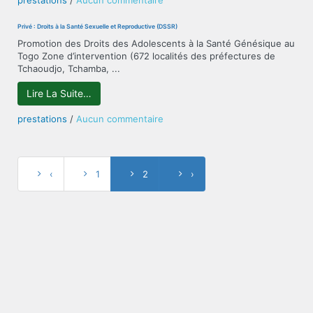
prestations
/
Aucun commentaire
(ATPC)
Privé
:
Privé : Droits à la Santé Sexuelle et Reproductive (DSSR)
Développement
Promotion des Droits des Adolescents à la Santé Génésique au
harmonieux
Togo Zone d’intervention (672 localités des préfectures de
de
Tchaoudjo, Tchamba, ...
l’Enfant
(conseils
Lire La Suite…
nutritionnels,
vaccination,
sur
prestations
/
Aucun commentaire
suivi
Privé
de
:
la
Droits
croissance
à
‹
1
2
›
CPC,
la
cantines
Santé
scolaires)
Sexuelle
et
Reproductive
(DSSR)