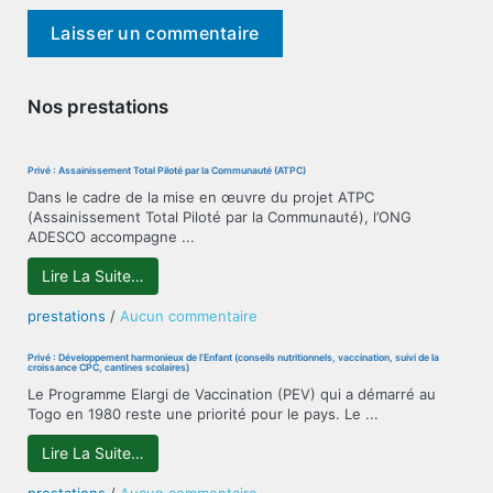
Nos prestations
Privé : Assainissement Total Piloté par la Communauté (ATPC)
Dans le cadre de la mise en œuvre du projet ATPC
(Assainissement Total Piloté par la Communauté), l’ONG
ADESCO accompagne ...
Lire La Suite…
sur
prestations
/
Aucun commentaire
Privé
:
Privé : Développement harmonieux de l’Enfant (conseils nutritionnels, vaccination, suivi de la
croissance CPC, cantines scolaires)
Assainissement
Le Programme Elargi de Vaccination (PEV) qui a démarré au
Total
Togo en 1980 reste une priorité pour le pays. Le ...
Piloté
par
Lire La Suite…
la
Communauté
sur