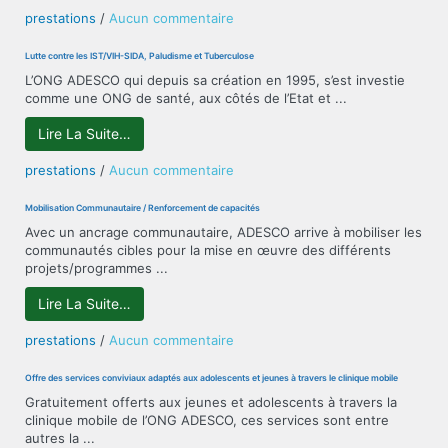
sur
prestations
/
Aucun commentaire
Autonomisation
de
Lutte contre les IST/VIH-SIDA, Paludisme et Tuberculose
la
L’ONG ADESCO qui depuis sa création en 1995, s’est investie
femme
comme une ONG de santé, aux côtés de l’Etat et ...
et
de
Lire La Suite…
la
jeune
sur
prestations
/
Aucun commentaire
fille/Lutte
Lutte
contre
contre
Mobilisation Communautaire / Renforcement de capacités
les
les
Avec un ancrage communautaire, ADESCO arrive à mobiliser les
violences
IST/VIH-
communautés cibles pour la mise en œuvre des différents
basées
SIDA,
projets/programmes ...
sur
Paludisme
le
et
Lire La Suite…
genre
Tuberculose
sur
prestations
/
Aucun commentaire
Mobilisation
Communautaire
Offre des services conviviaux adaptés aux adolescents et jeunes à travers le clinique mobile
/
Gratuitement offerts aux jeunes et adolescents à travers la
Renforcement
clinique mobile de l’ONG ADESCO, ces services sont entre
de
autres la ...
capacités