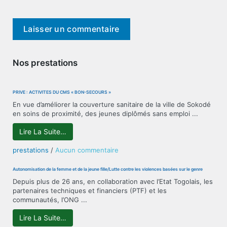
Nos prestations
PRIVÉ : ACTIVITÉS DU CMS « BON-SECOURS »
En vue d’améliorer la couverture sanitaire de la ville de Sokodé
en soins de proximité, des jeunes diplômés sans emploi ...
Lire La Suite…
sur
prestations
/
Aucun commentaire
PRIVÉ
:
Autonomisation de la femme et de la jeune fille/Lutte contre les violences basées sur le genre
ACTIVITÉS
Depuis plus de 26 ans, en collaboration avec l’Etat Togolais, les
DU
partenaires techniques et financiers (PTF) et les
CMS
communautés, l’ONG ...
« BON-
SECOURS »
Lire La Suite…