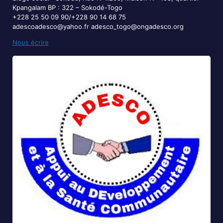
Kpangalam BP : 322 – Sokodé-Togo
+228 25 50 09 90/+228 90 14 68 75
adescoadesco@yahoo.fr adesco_togo@ongadesco.org
Nous écrire