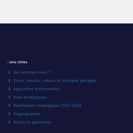
le
clinique
mobile
Liens Utiles
Qui sommes-nous ?
Vison, mission, valeurs et principes partagés
Approches d’intervention
Axes stratégiques
Planification stratégiques 2021-2025
Organigramme
Status et agréments