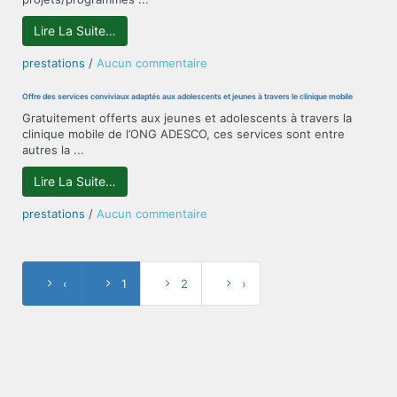
Paludisme
le
et
Lire La Suite…
genre
Tuberculose
sur
prestations
/
Aucun commentaire
Mobilisation
Communautaire
Offre des services conviviaux adaptés aux adolescents et jeunes à travers le clinique mobile
/
Gratuitement offerts aux jeunes et adolescents à travers la
Renforcement
clinique mobile de l’ONG ADESCO, ces services sont entre
de
autres la ...
capacités
Lire La Suite…
sur
prestations
/
Aucun commentaire
Offre
des
services
conviviaux
‹
1
2
›
adaptés
aux
adolescents
et
jeunes
à
travers