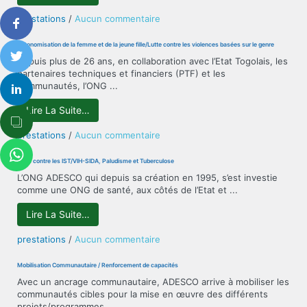
sur
prestations
/
Aucun commentaire
PRIVÉ
:
Autonomisation de la femme et de la jeune fille/Lutte contre les violences basées sur le genre
ACTIVITÉS
Depuis plus de 26 ans, en collaboration avec l’Etat Togolais, les
DU
partenaires techniques et financiers (PTF) et les
CMS
communautés, l’ONG ...
« BON-
SECOURS »
Lire La Suite…
sur
prestations
/
Aucun commentaire
Autonomisation
de
Lutte contre les IST/VIH-SIDA, Paludisme et Tuberculose
la
L’ONG ADESCO qui depuis sa création en 1995, s’est investie
femme
comme une ONG de santé, aux côtés de l’Etat et ...
et
de
Lire La Suite…
la
jeune
sur
prestations
/
Aucun commentaire
fille/Lutte
Lutte
contre
contre
Mobilisation Communautaire / Renforcement de capacités
les
les
Avec un ancrage communautaire, ADESCO arrive à mobiliser les
violences
IST/VIH-
communautés cibles pour la mise en œuvre des différents
basées
SIDA,
projets/programmes ...
sur