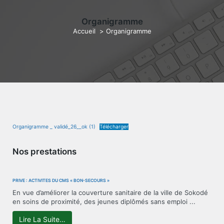
Organigramme
Accueil
>
Organigramme
Organigramme _ validé_26__ok (1)
Télécharger
Nos prestations
PRIVÉ : ACTIVITÉS DU CMS « BON-SECOURS »
En vue d’améliorer la couverture sanitaire de la ville de Sokodé
en soins de proximité, des jeunes diplômés sans emploi ...
Lire La Suite…