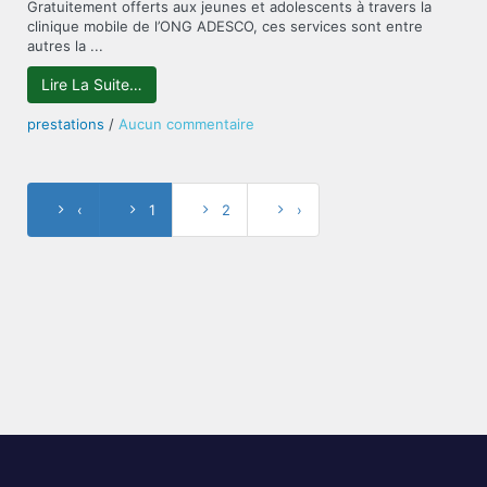
Gratuitement offerts aux jeunes et adolescents à travers la
Renforcement
clinique mobile de l’ONG ADESCO, ces services sont entre
de
autres la ...
capacités
Lire La Suite…
sur
prestations
/
Aucun commentaire
Offre
des
services
conviviaux
‹
1
2
›
adaptés
aux
adolescents
et
jeunes
à
travers
le
clinique
mobile