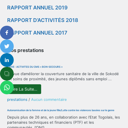
RAPPORT ANNUEL 2019
RAPPORT D’ACTIVITÉS 2018
RAPPORT ANNUEL 2017
Nos prestations
PRIVÉ : ACTIVITÉS DU CMS « BON-SECOURS »
En vue d’améliorer la couverture sanitaire de la ville de Sokodé
en soins de proximité, des jeunes diplômés sans emploi ...
Lire La Suite…
sur
prestations
/
Aucun commentaire
PRIVÉ
:
Autonomisation de la femme et de la jeune fille/Lutte contre les violences basées sur le genre
ACTIVITÉS
Depuis plus de 26 ans, en collaboration avec l’Etat Togolais, les
DU
partenaires techniques et financiers (PTF) et les
CMS
communautés, l’ONG ...