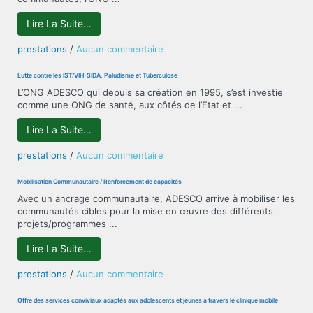
« BON-
SECOURS »
Lire La Suite…
sur
prestations
/
Aucun commentaire
Autonomisation
de
Lutte contre les IST/VIH-SIDA, Paludisme et Tuberculose
la
L’ONG ADESCO qui depuis sa création en 1995, s’est investie
femme
comme une ONG de santé, aux côtés de l’Etat et ...
et
de
Lire La Suite…
la
jeune
sur
prestations
/
Aucun commentaire
fille/Lutte
Lutte
contre
contre
Mobilisation Communautaire / Renforcement de capacités
les
les
Avec un ancrage communautaire, ADESCO arrive à mobiliser les
violences
IST/VIH-
communautés cibles pour la mise en œuvre des différents
basées
SIDA,
projets/programmes ...
sur
Paludisme
le
et
Lire La Suite…
genre
Tuberculose
sur
prestations
/
Aucun commentaire
Mobilisation
Communautaire
Offre des services conviviaux adaptés aux adolescents et jeunes à travers le clinique mobile
/