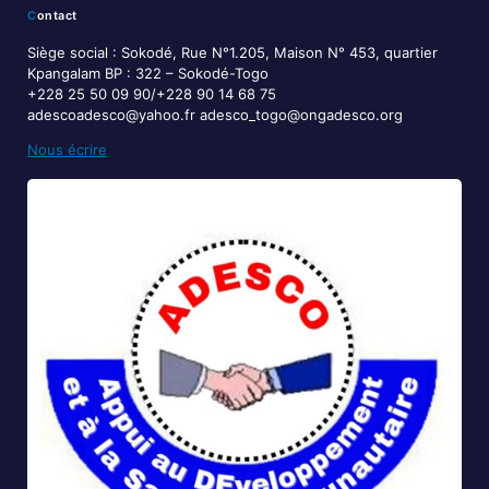
Contact
Siège social : Sokodé, Rue N°1.205, Maison N° 453, quartier
Kpangalam BP : 322 – Sokodé-Togo
+228 25 50 09 90/+228 90 14 68 75
adescoadesco@yahoo.fr adesco_togo@ongadesco.org
Nous écrire