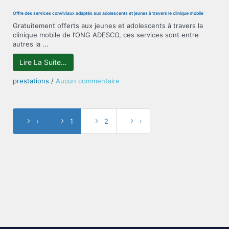
Mobilisation
Communautaire
Offre des services conviviaux adaptés aux adolescents et jeunes à travers le clinique mobile
/
Gratuitement offerts aux jeunes et adolescents à travers la
Renforcement
clinique mobile de l’ONG ADESCO, ces services sont entre
de
autres la ...
capacités
Lire La Suite…
sur
prestations
/
Aucun commentaire
Offre
des
services
conviviaux
‹
1
2
›
adaptés
aux
adolescents
et
jeunes
à
travers
le
clinique
mobile