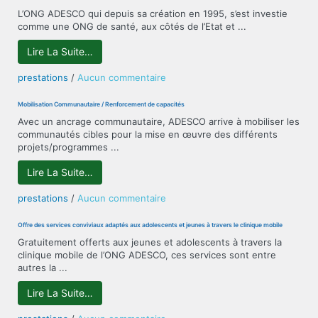
la
L’ONG ADESCO qui depuis sa création en 1995, s’est investie
femme
comme une ONG de santé, aux côtés de l’Etat et ...
et
de
Lire La Suite…
la
jeune
sur
prestations
/
Aucun commentaire
fille/Lutte
Lutte
contre
contre
Mobilisation Communautaire / Renforcement de capacités
les
les
Avec un ancrage communautaire, ADESCO arrive à mobiliser les
violences
IST/VIH-
communautés cibles pour la mise en œuvre des différents
basées
SIDA,
projets/programmes ...
sur
Paludisme
le
et
Lire La Suite…
genre
Tuberculose
sur
prestations
/
Aucun commentaire
Mobilisation
Communautaire
Offre des services conviviaux adaptés aux adolescents et jeunes à travers le clinique mobile
/
Gratuitement offerts aux jeunes et adolescents à travers la
Renforcement
clinique mobile de l’ONG ADESCO, ces services sont entre
de
autres la ...
capacités
Lire La Suite…