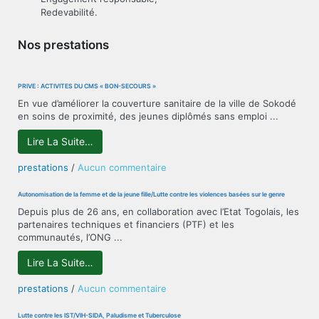
Redevabilité.
Nos prestations
PRIVÉ : ACTIVITÉS DU CMS « BON-SECOURS »
En vue d’améliorer la couverture sanitaire de la ville de Sokodé
en soins de proximité, des jeunes diplômés sans emploi ...
Lire La Suite…
sur
prestations
/
Aucun commentaire
PRIVÉ
:
Autonomisation de la femme et de la jeune fille/Lutte contre les violences basées sur le genre
ACTIVITÉS
Depuis plus de 26 ans, en collaboration avec l’Etat Togolais, les
DU
partenaires techniques et financiers (PTF) et les
CMS
communautés, l’ONG ...
« BON-
SECOURS »
Lire La Suite…
sur
prestations
/
Aucun commentaire
Autonomisation
de
Lutte contre les IST/VIH-SIDA, Paludisme et Tuberculose