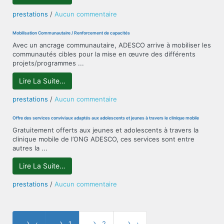
la
jeune
sur
prestations
/
Aucun commentaire
fille/Lutte
Lutte
contre
contre
Mobilisation Communautaire / Renforcement de capacités
les
les
Avec un ancrage communautaire, ADESCO arrive à mobiliser les
violences
IST/VIH-
communautés cibles pour la mise en œuvre des différents
basées
SIDA,
projets/programmes ...
sur
Paludisme
le
et
Lire La Suite…
genre
Tuberculose
sur
prestations
/
Aucun commentaire
Mobilisation
Communautaire
Offre des services conviviaux adaptés aux adolescents et jeunes à travers le clinique mobile
/
Gratuitement offerts aux jeunes et adolescents à travers la
Renforcement
clinique mobile de l’ONG ADESCO, ces services sont entre
de
autres la ...
capacités
Lire La Suite…
sur
prestations
/
Aucun commentaire
Offre
des
services
conviviaux
‹
1
2
›