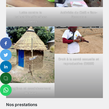
Lutte contre la
Activités du CMS « Bon-
malnutrition/Cantines
Secours »
scolaires
Droit à la santé sexuelle et
reproductive (DSSR)
Hygiène et assainissement
de base
Nos prestations