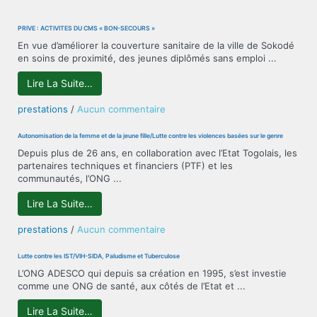
PRIVÉ : ACTIVITÉS DU CMS « BON-SECOURS »
En vue d’améliorer la couverture sanitaire de la ville de Sokodé
en soins de proximité, des jeunes diplômés sans emploi ...
Lire La Suite…
sur
prestations
/
Aucun commentaire
PRIVÉ
:
Autonomisation de la femme et de la jeune fille/Lutte contre les violences basées sur le genre
ACTIVITÉS
Depuis plus de 26 ans, en collaboration avec l’Etat Togolais, les
DU
partenaires techniques et financiers (PTF) et les
CMS
communautés, l’ONG ...
« BON-
SECOURS »
Lire La Suite…
sur
prestations
/
Aucun commentaire
Autonomisation
de
Lutte contre les IST/VIH-SIDA, Paludisme et Tuberculose
la
L’ONG ADESCO qui depuis sa création en 1995, s’est investie
femme
comme une ONG de santé, aux côtés de l’Etat et ...
et
de
Lire La Suite…