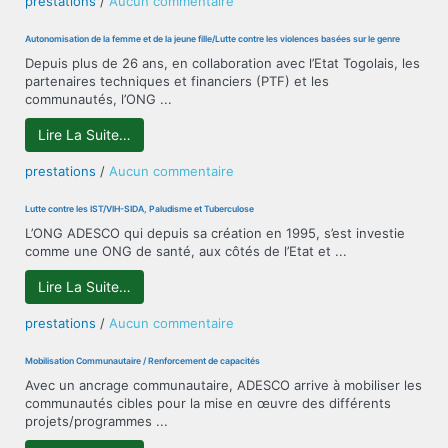
prestations
/
Aucun commentaire
PRIVÉ
:
Autonomisation de la femme et de la jeune fille/Lutte contre les violences basées sur le genre
ACTIVITÉS
Depuis plus de 26 ans, en collaboration avec l’Etat Togolais, les
DU
partenaires techniques et financiers (PTF) et les
CMS
communautés, l’ONG ...
« BON-
SECOURS »
Lire La Suite…
sur
prestations
/
Aucun commentaire
Autonomisation
de
Lutte contre les IST/VIH-SIDA, Paludisme et Tuberculose
la
L’ONG ADESCO qui depuis sa création en 1995, s’est investie
femme
comme une ONG de santé, aux côtés de l’Etat et ...
et
de
Lire La Suite…
la
jeune
sur
prestations
/
Aucun commentaire
fille/Lutte
Lutte
contre
contre
Mobilisation Communautaire / Renforcement de capacités
les
les
Avec un ancrage communautaire, ADESCO arrive à mobiliser les
violences
IST/VIH-
communautés cibles pour la mise en œuvre des différents
basées
SIDA,
projets/programmes ...
sur
Paludisme
le
et