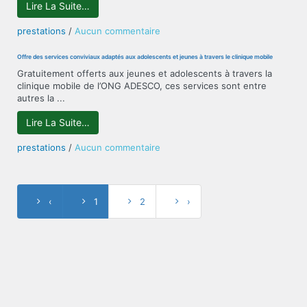
Lire La Suite…
genre
Tuberculose
sur
prestations
/
Aucun commentaire
Mobilisation
Communautaire
Offre des services conviviaux adaptés aux adolescents et jeunes à travers le clinique mobile
/
Gratuitement offerts aux jeunes et adolescents à travers la
Renforcement
clinique mobile de l’ONG ADESCO, ces services sont entre
de
autres la ...
capacités
Lire La Suite…
sur
prestations
/
Aucun commentaire
Offre
des
services
conviviaux
‹
1
2
›
adaptés
aux
adolescents
et
jeunes
à
travers
le
clinique