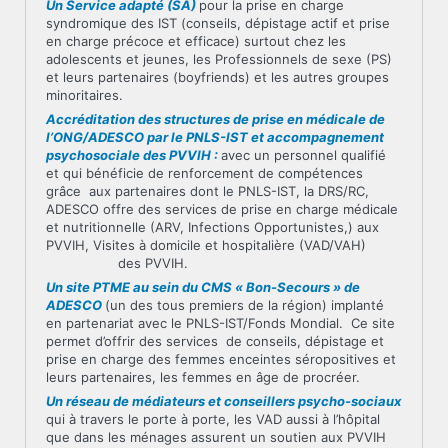
Un Service adapté (SA)
pour la prise en charge
syndromique des IST (conseils, dépistage actif et prise
en charge précoce et efficace) surtout chez les
adolescents et jeunes, les Professionnels de sexe (PS)
et leurs partenaires (boyfriends) et les autres groupes
minoritaires.
Accréditation des structures de prise en médicale de
l’ONG/ADESCO par le PNLS-IST et accompagnement
psychosociale des PVVIH :
avec un personnel qualifié
et qui bénéficie de renforcement de compétences
grâce aux partenaires dont le PNLS-IST, la DRS/RC,
ADESCO offre des services de prise en charge médicale
et nutritionnelle (ARV, Infections Opportunistes,) aux
PVVIH, Visites à domicile et hospitalière (VAD/VAH)
des PVVIH.
Un site PTME au sein du CMS « Bon-Secours » de
ADESCO
(un des tous premiers de la région) implanté
en partenariat avec le PNLS-IST/Fonds Mondial. Ce site
permet d’offrir des services de conseils, dépistage et
prise en charge des femmes enceintes séropositives et
leurs partenaires, les femmes en âge de procréer.
Un réseau de médiateurs et conseillers psycho-sociaux
qui à travers le porte à porte, les VAD aussi à l’hôpital
que dans les ménages assurent un soutien aux PVVIH