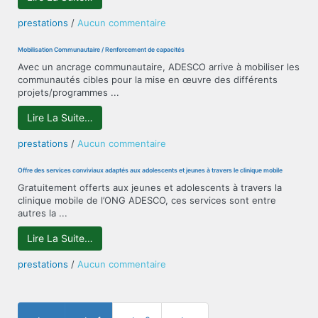
la
jeune
sur
prestations
/
Aucun commentaire
fille/Lutte
Lutte
contre
contre
Mobilisation Communautaire / Renforcement de capacités
les
les
Avec un ancrage communautaire, ADESCO arrive à mobiliser les
violences
IST/VIH-
communautés cibles pour la mise en œuvre des différents
basées
SIDA,
projets/programmes ...
sur
Paludisme
le
et
Lire La Suite…
genre
Tuberculose
sur
prestations
/
Aucun commentaire
Mobilisation
Communautaire
Offre des services conviviaux adaptés aux adolescents et jeunes à travers le clinique mobile
/
Gratuitement offerts aux jeunes et adolescents à travers la
Renforcement
clinique mobile de l’ONG ADESCO, ces services sont entre
de
autres la ...
capacités
Lire La Suite…
sur
prestations
/
Aucun commentaire
Offre
des
services
conviviaux