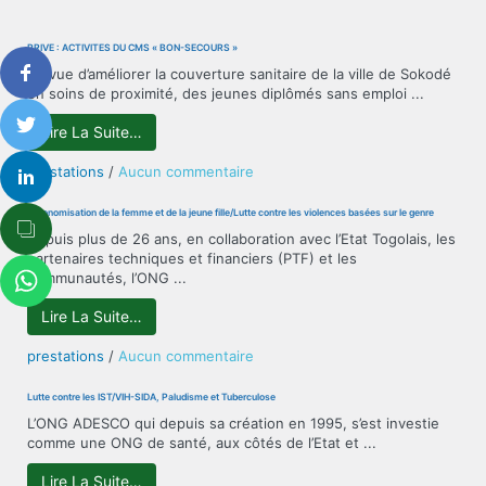
PRIVÉ : ACTIVITÉS DU CMS « BON-SECOURS »
En vue d’améliorer la couverture sanitaire de la ville de Sokodé
en soins de proximité, des jeunes diplômés sans emploi ...
Lire La Suite…
sur
prestations
/
Aucun commentaire
PRIVÉ
:
Autonomisation de la femme et de la jeune fille/Lutte contre les violences basées sur le genre
ACTIVITÉS
Depuis plus de 26 ans, en collaboration avec l’Etat Togolais, les
DU
partenaires techniques et financiers (PTF) et les
CMS
communautés, l’ONG ...
« BON-
SECOURS »
Lire La Suite…
sur
prestations
/
Aucun commentaire
Autonomisation
de
Lutte contre les IST/VIH-SIDA, Paludisme et Tuberculose
la
L’ONG ADESCO qui depuis sa création en 1995, s’est investie
femme
comme une ONG de santé, aux côtés de l’Etat et ...
et
de
Lire La Suite…